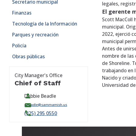
Secretario municipal
legales, regist
El gerente m
Finanzas
Scott MacColl 
Tecnología de la Información
municipal. Ori
2022, ejerció 
Parques y recreación
municipal per
Policía
Antes de unirse
nombre de las 
Obras públicas
de Shoreline. 
trabajando en l
City Manager's Office
Nacido y criado
Chief of Staff
Universidad de
Debbie Beadle
dbeadle@sammamish.us
(425) 295 0550