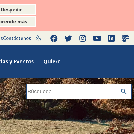
Despedir
prende más
Facebook
Twitter
Instagram
YouTube
LinkedIn
Gov
as
Contáctenos
ias y Eventos
Quiero...