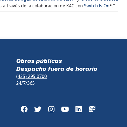
es a través de la colaboración de K4C con
Switch Is
On
."
Obras públicas
Despacho fuera de horario
(425) 295 0700
24/7/365
Facebook
Twitter
Instagram
YouTube
LinkedIn
GovDelivery