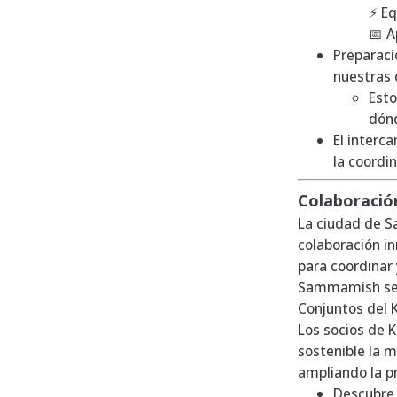
⚡ Eq
📅 A
Preparac
nuestras 
Esto
dónd
El interc
la coordi
Colaboración
La ciudad de 
colaboración in
para coordinar 
Sammamish se u
Conjuntos del 
Los
socios de 
sostenible la m
ampliando la pr
Descubre 