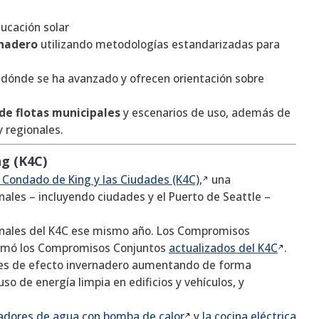
ucación solar
rnadero
utilizando metodologías estandarizadas para
dónde se ha avanzado y ofrecen orientación sobre
 de flotas municipales
y escenarios de uso, además de
y regionales.
ng
(K4C)
l Condado de King y las Ciudades
(K4C),
una
ales – incluyendo ciudades y el Puerto de Seattle –
inales del K4C ese mismo año. Los Compromisos
firmó los Compromisos Conjuntos
actualizados del
K4C
.
ases de efecto invernadero aumentando de forma
so de energía limpia en edificios y vehículos, y
tadores de agua con bomba de
calor
y
la cocina eléctrica