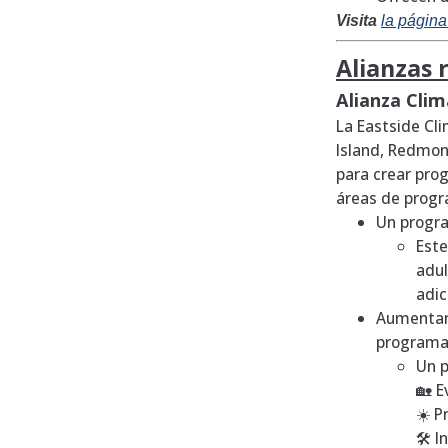
Visita
la págin
Alianzas 
Alianza Clim
La Eastside Cl
Island, Redmon
para crear pro
áreas de progr
Un progr
Este
adul
adic
Aumenta
programa f
Un p
🏡 E
☀️ P
🛠️ 