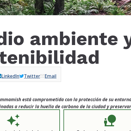
io ambiente 
tenibilidad
LinkedIn
Twitter
Email
ammamish está comprometida con la protección de su entorno 
tinadas a reducir la huella de carbono de la ciudad y preservar
auto_awesome
nature_people