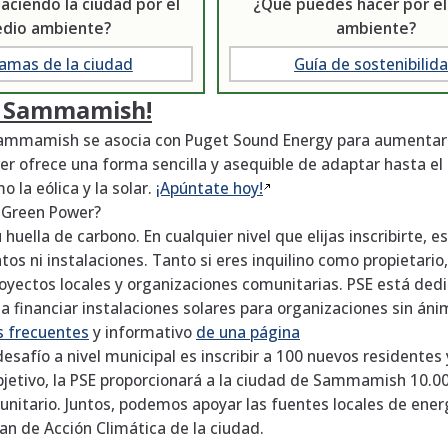
aciendo la ciudad por el
¿Qué puedes hacer por e
dio ambiente?
ambiente?
amas de la ciudad
Guía de sostenibilid
a Sammamish!
ammamish se asocia con Puget Sound Energy para aumentar l
er ofrece una forma sencilla y asequible de adaptar hasta e
o la eólica y la solar.
¡Apúntate
hoy!
r Green Power?
huella de carbono. En cualquier nivel que elijas inscribirte, e
atos ni instalaciones. Tanto si eres inquilino como propietari
oyectos locales y organizaciones comunitarias. PSE está ded
 a financiar instalaciones solares para organizaciones sin áni
s frecuentes
y informativo
de una página
 desafío a nivel municipal es inscribir a 100 nuevos resident
objetivo, la PSE proporcionará a la ciudad de Sammamish 10.0
unitario. Juntos, podemos apoyar las fuentes locales de energ
lan de Acción Climática de la ciudad.