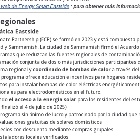
a web de Energy Smart
Eastside
para obtener más informaci
regionales
ática Eastside
imate Partnership (ECP) se formó en 2023 y está compuesta po
d y Sammamish. La ciudad de Sammamish firmó el Acuerdo In
gramas que reduzcan las fuentes regionales de contaminación 
amación conjunta de dos o más jurisdicciones participantes d
ama regional y
coordinado de bombas de calor
a través de
 programa ofrece educación e incentivos para hogares reside
tos para instalar bombas de calor eléctricas energéticamente
ionales para electrodomésticos en el futuro.
ndo
el acceso a la energía solar
para los residentes del est
inalizó el 4 de julio de 2025)
rograma sin ánimo de lucro y patrocinado por la ciudad que re
valuaciones gratuitas de solares domésticos
recios con descuento mediante compras grupales
Instaladores locales verificados