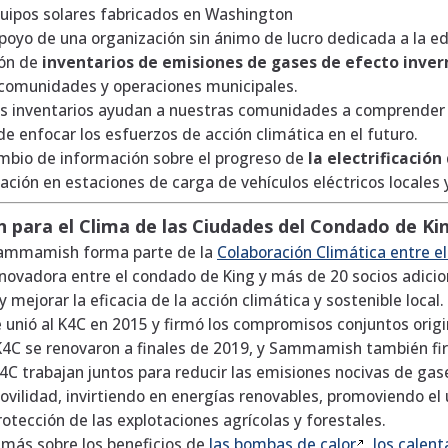
uipos solares fabricados en Washington
poyo de una organización sin ánimo de lucro dedicada a la ed
ión de
inventarios de emisiones de gases de efecto inve
comunidades y operaciones municipales.
s inventarios ayudan a nuestras comunidades a comprender 
e enfocar los esfuerzos de acción climática en el futuro.
ambio de información sobre el progreso de
la electrificación
nación en estaciones de carga de vehículos eléctricos locales 
 para el Clima de las Ciudades del Condado de Ki
Sammamish forma parte de la
Colaboración Climática entre e
novadora entre el condado de King y más de 20 socios adicion
y mejorar la eficacia de la acción climática y sostenible local.
nió al K4C en 2015 y firmó los compromisos conjuntos orig
K4C se renovaron a finales de 2019, y Sammamish también 
K4C trabajan juntos para reducir las emisiones nocivas de g
ovilidad, invirtiendo en energías renovables, promoviendo el u
otección de las explotaciones agrícolas y forestales.
más sobre los beneficios de
las bombas de
calor
,
los calen