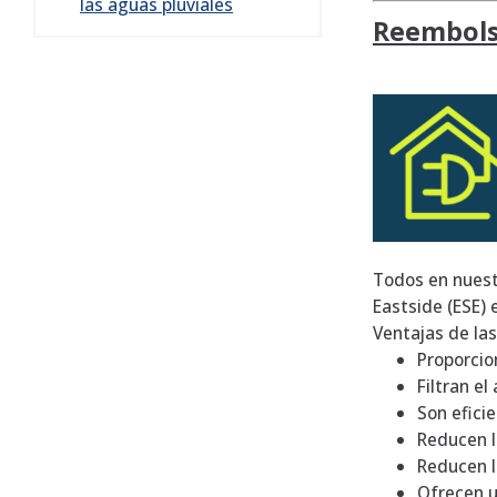
las aguas pluviales
Reembols
Todos en nuest
Eastside (ESE) 
Ventajas de la
Proporcio
Filtran el
Son efici
Reducen l
Reducen l
Ofrecen u