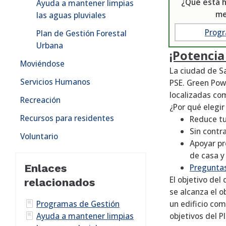
¿Qué está h
Ayuda a mantener limpias
me
las aguas pluviales
Progr
Plan de Gestión Forestal
Urbana
¡Potenci
Moviéndose
La ciudad de S
Servicios Humanos
PSE. Green Pow
localizadas com
Recreación
¿Por qué elegi
Recursos para residentes
Reduce tu 
Sin contr
Voluntario
Apoyar pr
de casa y
Enlaces
Pregunta
El objetivo del
relacionados
se alcanza el 
Programas de Gestión
un edificio com
Ayuda a mantener limpias
objetivos del P