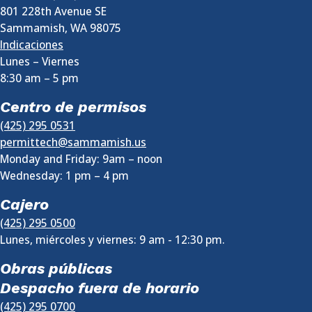
801 228th Avenue SE
Sammamish
,
WA
98075
Indicaciones
Lunes – Viernes
8:30 am
–
5 pm
Centro de permisos
(425) 295 0531
permittech@sammamish.us
Monday and Friday: 9am – noon
Wednesday:
1 pm
–
4 pm
Cajero
(425) 295 0500
Lunes, miércoles y viernes: 9 am - 12:30 pm.
Obras públicas
Despacho fuera de horario
(425) 295 0700