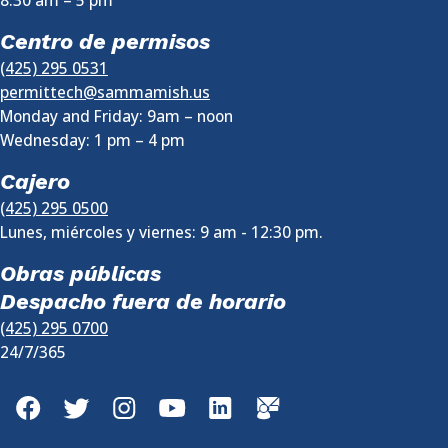
8:30 am
–
5 pm
Centro de permisos
(425) 295 0531
permittech@sammamish.us
Monday and Friday: 9am – noon
Wednesday:
1 pm
–
4 pm
Cajero
(425) 295 0500
Lunes, miércoles y viernes: 9 am - 12:30 pm.
Obras públicas
Despacho fuera de horario
(425) 295 0700
24/7/365
Facebook
Twitter
Instagram
YouTube
LinkedIn
GovDelivery